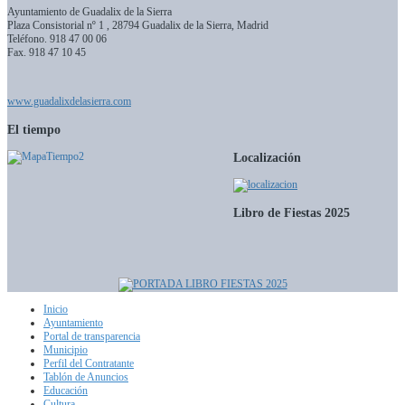
Ayuntamiento de Guadalix de la Sierra
Plaza Consistorial nº 1 , 28794 Guadalix de la Sierra, Madrid
Teléfono.
918 47 00 06
Fax. 918 47 10 45
www.guadalixdelasierra.com
El tiempo
Localización
Libro de Fiestas 2025
Inicio
Ayuntamiento
Portal de transparencia
Municipio
Perfil del Contratante
Tablón de Anuncios
Educación
Cultura